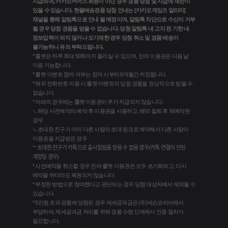
지급되며, 카카오커머스 회원이 아닌 경우 경품 당첨 및 지급에 제한이
있을 수 있습니다. 현물배송경품 당첨 안내는 [카카오게임즈 알리미]
채널을 통해 알림톡으로 안내 될 예정이며, 알림톡 차단으로 수신이 거부
될 경우 당첨 경품을 받을 수 없습니다. 당첨 알림톡 내 고지 된 기한 내
정보입력이 되지 않거나 오기재한 경우 당첨 취소 및 경품 배송이
불가능하니 유의 부탁드립니다.
* 룰렛은 하루 최대 50회까지 돌리실 수 있으며, 잔여 이용권은 다음 날
이용 가능합니다.
* 룰렛 이벤트 참여 여부는 참여 시부터 6개월간 저장됩니다.
* 해외 전화번호 이용 시 룰렛 이벤트의 당첨 경품을 정상적으로 받을 수
없습니다.
* 아래의 경우에는 룰렛 이용권이 추가 지급되지 않습니다.
ㄴ해당 사전예약의 예약 후 이용권을 사용하고, 예약 철회 후 재예약한
경우
ㄴ초대한 친구가 이미 다른 사람의 초대 링크로 예약해서 다른 사람이
이용권을 지급받은 경우
ᄂ초대한 친구가 카톡으로 출시알림을 받을 수 없을 경우(카톡 연결이 안된
계정일 경우)
* 사전예약을 취소할 경우 잔여 룰렛 이용권은 모두 초기화되고, 다시
예약을 하더라도 복원되지 않습니다.
* 부정한 방법으로 참여했다고 판단되는 경우 당첨 대상자에서 제외될 수
있습니다.
* 5만원 초과 경품에 당첨된 경우 제세공과금은 (주)넥슨코리아에서
부담하며, 제세공과금 처리를 위해 경품 수령 단계에서 인증 절차가
필요합니다.