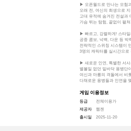
▶ 오픈월드로 만나는 모험과
오래 전, 여신의 희생으로 
고대 유적에 숨겨진 전설과 
가슴 뛰는 탐험, 끝없이 펼
▶ 빠르고, 강렬하게! 스타
공중 콤보, 넉백, 다운 등 
전략적인 스위칭 시스템이 만
3명의 캐릭터를 실시간으로 
▶ 새로운 인연, 특별한 서사
별볼일 없던 밑바닥 용병단
여신과 마룡의 격돌에서 비
다채로운 용병들과 인연을 
게임 이용정보
등급
전체이용가
제공자
웹젠
출시일
2025-11-20