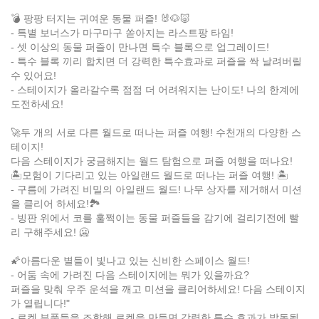
💣 팡팡 터지는 귀여운 동물 퍼즐! 🐰🐶🐷
- 특별 보너스가 마구마구 쏟아지는 라스트팡 타임!
- 셋 이상의 동물 퍼즐이 만나면 특수 블록으로 업그레이드!
- 특수 블록 끼리 합치면 더 강력한 특수효과로 퍼즐을 싹 날려버릴
수 있어요!
- 스테이지가 올라갈수록 점점 더 어려워지는 난이도! 나의 한계에
도전하세요!
🚀두 개의 서로 다른 월드로 떠나는 퍼즐 여행! 수천개의 다양한 스
테이지!
다음 스테이지가 궁금해지는 월드 탐험으로 퍼즐 여행을 떠나요!
🏝모험이 기다리고 있는 아일랜드 월드로 떠나는 퍼즐 여행! 🏝
- 구름에 가려진 비밀의 아일랜드 월드! 나무 상자를 제거해서 미션
을 클리어 하세요!🏞
- 빙판 위에서 코를 훌쩍이는 동물 퍼즐들을 감기에 걸리기전에 빨
리 구해주세요! 🥶
🌠아름다운 별들이 빛나고 있는 신비한 스페이스 월드!
- 어둠 속에 가려진 다음 스테이지에는 뭐가 있을까요?
퍼즐을 맞춰 우주 운석을 깨고 미션을 클리어하세요! 다음 스테이지
가 열립니다!"
- 로켓 부품들을 조합해 로켓을 만들면 강력한 특수 효과가 발동됩