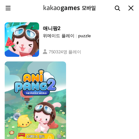
카카오게임즈 메뉴
검색하기
닫기
메뉴 열기
애니팡2
위메이드 플레이
|
puzzle
750324명 플레이