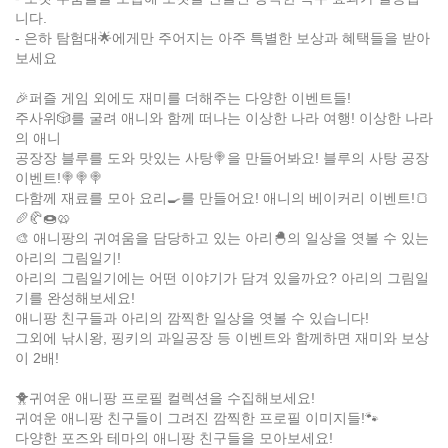
니다.
- 은하 탐험대🌟에게만 주어지는 아주 특별한 보상과 혜택들을 받아
보세요
🎉퍼즐 게임 외에도 재미를 더해주는 다양한 이벤트들!
주사위🎲를 굴려 애니와 함께 떠나는 이상한 나라 여행! 이상한 나라
의 애니
공장장 블루를 도와 맛있는 사탕🍭을 만들어봐요! 블루의 사탕 공장
이벤트!🍭🍭🍭
다함께 재료를 모아 요리🍳를 만들어요! 애니의 베이커리 이벤트!🍞
🥖🥐🍩🥨
🎨 애니팡의 귀여움을 담당하고 있는 아리🐣의 일상을 엿볼 수 있는
아리의 그림일기!
아리의 그림일기에는 어떤 이야기가 담겨 있을까요? 아리의 그림일
기를 완성해보세요!
애니팡 친구들과 아리의 깜찍한 일상을 엿볼 수 있습니다!
그외에 낚시왕, 핑키의 과일공장 등 이벤트와 함께하면 재미와 보상
이 2배!
🐥귀여운 애니팡 프로필 컬렉션을 수집해보세요!
귀여운 애니팡 친구들이 그려진 깜찍한 프로필 이미지들!🐾
다양한 포즈와 테마의 애니팡 친구들을 모아보세요!