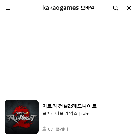
카카오게임즈 메뉴
검색하기
닫기
메뉴 열기
미르의 전설2:레드나이트
브이파이브 게임즈
|
role
0명 플레이