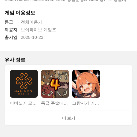
게임 이용정보
등급
전체이용가
제공자
브이파이브 게임즈
출시일
2025-10-23
유사 장르
마비노기 모바일
특급 주술대전 : 4인전
그랑사가 키우기: 나이츠x나이츠
더 보기