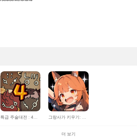
특급 주술대전 : 4인전
그랑사가 키우기: 나이츠x나이츠
더 보기