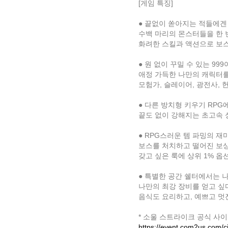
[게임 특징]
● 끝없이 쏟아지는 적들에겐
수백 마리의 몬스터들을 한 
화려한 스킬과 액션으로 보
● 원 없이 꾸밀 수 있는 99
애정 가득한 나만의 캐릭터를
모험가, 슬레이어, 광전사, 
● 다른 방치형 키우기 RPG
끝도 없이 강해지는 초고속 
● RPG스러운 템 파밍의 재
보스를 처치하고 떨어진 보상
갖고 싶은 룩에 상위 1% 옵
● 특별한 공간 쉘터에서는 나
나만의 최강 장비를 얻고 싶
음식도 요리하고, 예쁘고 멋
* 소울 스트라이크 공식 사
https://event.com2us.com/ci