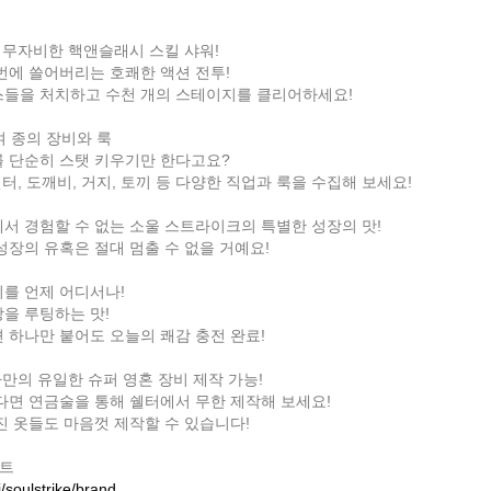
 무자비한 핵앤슬래시 스킬 샤워!
번에 쓸어버리는 호쾌한 액션 전투!
스들을 처치하고 수천 개의 스테이지를 클리어하세요!
9여 종의 장비와 룩
 단순히 스탯 키우기만 한다고요?
헌터, 도깨비, 거지, 토끼 등 다양한 직업과 룩을 수집해 보세요!
에서 경험할 수 없는 소울 스트라이크의 특별한 성장의 맛!
성장의 유혹은 절대 멈출 수 없을 거예요!
미를 언제 어디서나!
을 루팅하는 맛!
션 하나만 붙어도 오늘의 쾌감 충전 완료!
만의 유일한 슈퍼 영혼 장비 제작 가능!
다면 연금술을 통해 쉘터에서 무한 제작해 보세요!
진 옷들도 마음껏 제작할 수 있습니다!
이트
/soulstrike/brand