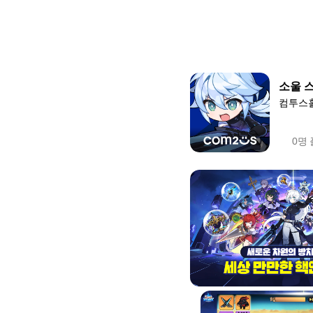
소울 
컴투스
0명