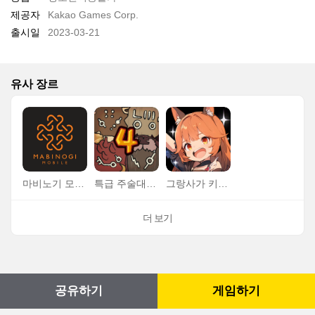
제공자
Kakao Games Corp.
출시일
2023-03-21
유사 장르
마비노기 모바일
특급 주술대전 : 4인전
그랑사가 키우기: 나이츠x나이츠
더 보기
공유하기
게임하기
이용약관
개인정보처리방침
운영정책
서비스 이용정보
TOP
Copyright © kakao corp. All rights reserved