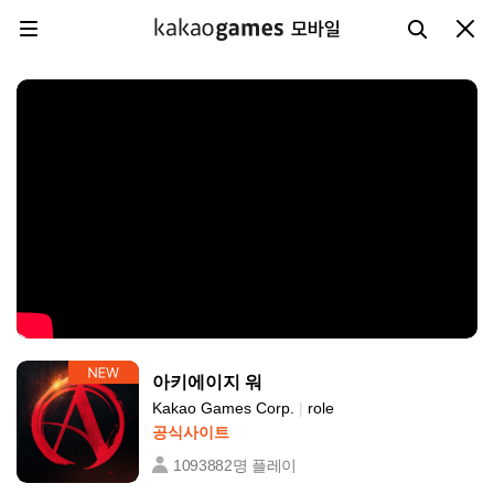
카카오게임즈 메뉴
검색하기
닫기
메뉴 열기
아키에이지 워
Kakao Games Corp.
|
role
공식사이트
1093882명 플레이