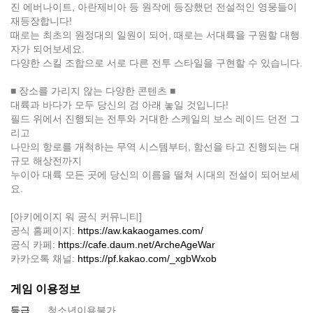
진 에버나이트, 아란제비아 등 원작에 등장했던 전설적인 영웅들이
재등장합니다!
때로는 최초의 원정대의 일원이 되어, 때로는 서대륙을 구원할 대행
자가 되어보세요.
다양한 스킬 조합으로 서로 다른 전투 스타일을 구현할 수 있습니다.
■ 장소를 가리지 않는 다양한 콘텐츠 ■
대륙과 바다가 모두 당신의 검 아래 놓일 것입니다!
필드 위에서 진행되는 전투와 거대한 스케일의 보스 레이드 던전 그
리고
나만의 항로를 개척하는 무역 시스템부터, 함선을 타고 진행되는 대
규모 해상전까지
누이아 대륙 모든 곳에 당신의 이름을 떨쳐 시대의 전설이 되어보세
요.
[아키에이지 워 공식 커뮤니티]
공식 홈페이지:
https://aw.kakaogames.com/
공식 카페:
https://cafe.daum.net/ArcheAgeWar
카카오톡 채널:
https://pf.kakao.com/_xgbWxob
게임 이용정보
등급
청소년이용불가