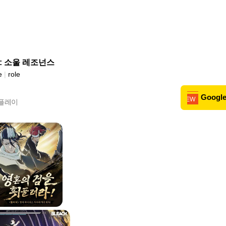
: 소울 레조넌스
e
|
role
Google
 플레이